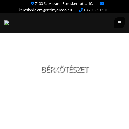
7100 Szekszárd, Epreskert utca 10.
kereskedelem@sednyomda.hu
+36 30 691 9705
BÉRKÖTÉSZET
Nyomdánk az elmúlt években szisztematikusan fejlesztette
kötészeti részlegét. Speciálisan összeállított gépparkunknak