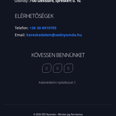
Székhely:
7100 Szekszárd, Epreskert u. 10.
ELÉRHETŐSÉGEK
Telefon:
+36 30 6919705
Email:
kereskedelem@sednyomda.hu
KÖVESSEN BENNÜNKET
Adatvédelmi nyilatkozat
© 2026 SÉD Nyomda – Minden jog fenntartva