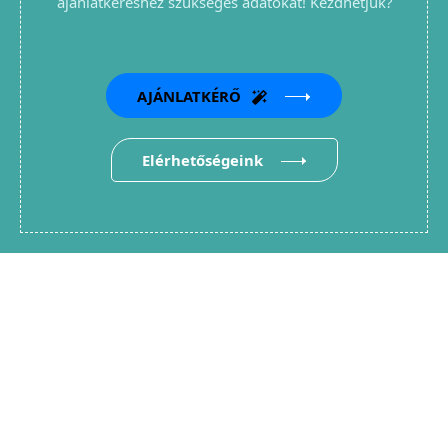
ajánlatkéréshez szükséges adatokat! Kezdhetjük?
AJÁNLATKÉRŐ
Elérhetőségeink